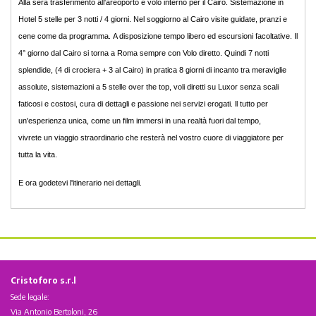
Alla sera trasferimento all'areoporto e volo interno per il Cairo. Sistemazione in
Hotel 5 stelle per 3 notti / 4 giorni. Nel soggiorno al Cairo visite guidate, pranzi e
cene come da programma. A disposizione tempo libero ed escursioni facoltative. Il
4° giorno dal Cairo si torna a Roma sempre con Volo diretto. Quindi 7 notti
splendide, (4 di crociera + 3 al Cairo) in pratica 8 giorni di incanto tra meraviglie
assolute, sistemazioni a 5 stelle over the top, voli diretti su Luxor senza scali
faticosi e costosi, cura di dettagli e passione nei servizi erogati. ll tutto per
un'esperienza unica, come un film immersi in una realtà fuori dal tempo,
vivrete un viaggio straordinario che resterà nel vostro cuore di viaggiatore per
tutta la vita.
E ora godetevi l'itinerario nei dettagli.
Cristoforo s.r.l
Sede legale:
Via Antonio Bertoloni, 26