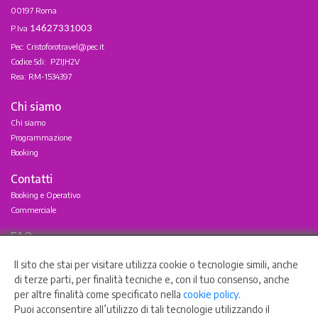
00197 Roma
P.Iva
14627331003
Pec: Cristoforotravel@pec.it
Codice Sdi:
PZIJH2V
Rea: RM-1534397
Chi siamo
Chi siamo
Programmazione
Booking
Contatti
Booking e Operativo
Commerciale
FAQ
Come Registrarsi
Il sito che stai per visitare utilizza cookie o tecnologie simili, anche
Come Prenotare con Cristoforo
di terze parti, per finalità tecniche e, con il tuo consenso, anche
Regole ed Adeguamenti
per altre finalità come specificato nella
cookie policy
.
Newsletter Offerte
Puoi acconsentire all’utilizzo di tali tecnologie utilizzando il