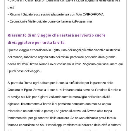
- 3 Notti al Il Cairo Hotel 5* pensione completa inclusa acqua minerale durante i
pasti
- Ritorno il Sabato successivo alla partenza con Volo CAIRO/ROMA
- Escursioni e Visite guidate come da Itenerario/Programma
Riassunto di un viaggio che resterà nel vostro cuore
di viaggiatore per tutta la vita
Questo viaggio straordinario in Egitto, uno dei luoghi più affascinanti e misteriosi
del mondo, l'abbiamo organizzato nei minimi particolari partendo dalla grande
novità del Volo Diretto Roma Luxor esclusivo in Italia. Vogliamo qui riassumere qui
i punti base del viaggio.
Si parte da Roma ogni sabato per Luxor, la città ideale per le partenze delle
Crociere in Egitto. Arrivati a Luxor ci si imbarca sulla nave da Crociera 5 stelle e
si naviga sul Nilo per 4 giorni visitando tutte le meraviglie dell'antica civiltà
egiziana. Il trattamento a bordo è di pensione completa con mezza acqua
minerale e un soft drink a pasto; il 5° giorno si arriva ad Aswan altra tappa
fondamentale per gli itenerari delle crociere. Ad Aswan chi vuole potrà fare la
famosa escursione ad Abu Simbel oppure visitare le bellezze della città e dintorni.