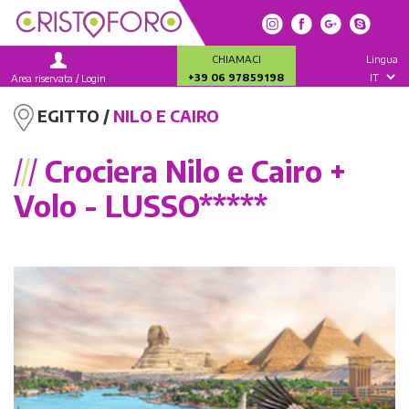
CHIAMACI
Lingua
+39 06 97859198
Area riservata / Login
EGITTO /
NILO E CAIRO
/
/
/
Crociera Nilo e Cairo +
Volo - LUSSO*****