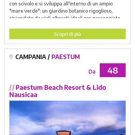
con scivolo e si sviluppa all'interno di un ampio
"mare verde": un giardino botanico rigoglioso,
circondato da viali alberati ideali per passeggiate
rilassanti, che conducono fino alla "terrazza delle
Eolie". Questo punto panoramico, affacciato sul
Scopri di più
mare, regala una vista spettacolare delle Isole Eolie.
Il villaggio si trova a
Piraino
(Pirainu in siciliano), un
affascinante comune della provincia di Messina, che
CAMPANIA /
PAESTUM
si adagia su un crinale che scende ripidamente
48
verso il mare, tra i promontori di Capo d'Orlando e
Da
Capo Calavà. Il paese, ricco di edifici religiosi e con
una struttura che conserva ancora il suo carattere
/
/
/
Paestum Beach Resort & Lido
medievale, fu fondato dagli Arabi nel IX secolo. Tra i
Nausicaa
monumenti storici più rilevanti di Piraino ci sono la
Torre Saracena
, la
Torre delle Ciavole
(a Gliaca di
Piraino), la
chiesa Madre
risalente al XVI secolo e il
Santuario di Santa Caterina
, che arricchiscono il
fascino di questa località intrisa di storia e bellezza.