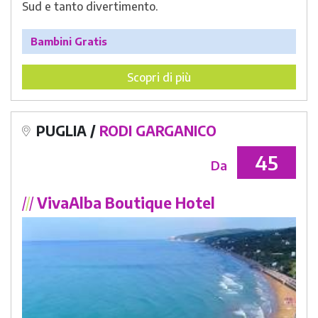
Sud e tanto divertimento.
Bambini Gratis
Scopri di più
PUGLIA /
RODI GARGANICO
45
Da
/
/
/
VivaAlba Boutique Hotel