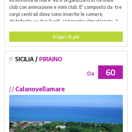
vicinissima al mare ed è organizzato in formula
club con animazione e mini club. E' composto da tre
corpi centrali dove sono inserite le camere,
distribuite su due livelli, ristorante climatizzato, 2
piscine e spazi e attrezzature per l' animazione tra
cui il parco giochi del Mini Club La pensione
Scopri di più
completa viene svolta con colazione, pranzo e cena
a buffet , servizio pulizia quotidiano e fornitura
Biancheria da bagno e da letto con sostituzione
SICILIA /
PIRAINO
infra settimanale.
60
Da
/
/
/
Calanovellamare