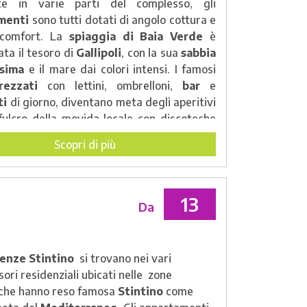
uite in varie parti del complesso, gli
menti
sono tutti dotati di angolo cottura e
 comfort. La
spiaggia di Baia Verde
è
ata il tesoro di
Gallipoli
, con la sua
sabbia
ssima
e il mare dai colori intensi. I famosi
rezzati
con lettini, ombrelloni,
bar
e
ti
di giorno, diventano meta degli aperitivi
 fulcro della movida locale con discoteche
arda notte. All'interno del complesso si
Scopri di più
vari servizi e strutture, come un
market
,
ti
,
pizzerie
,
bar
,
tabacchi
e
edicole
.
13
Da
enze Stintino
si trovano nei vari
ori residenziali ubicati nelle zone
 che hanno reso famosa
Stintino
come