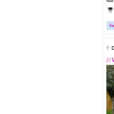
So
/
/
/
V