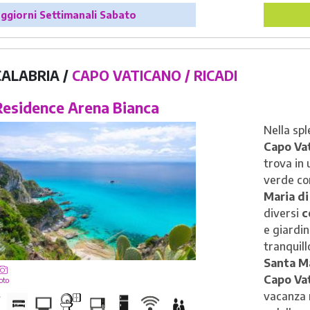
immersi i
ggiorni Settimanali Sabato
pineta ch
compless
tranquill
il mare 
CALABRIA /
CAPO VATICANO / RICADI
comfort d
stile ca
esidence Arena Bianca
residenz
Nella sp
sportiv
Capo Va
tabacch
trova in 
nel centr
verde co
con minig
Maria di
elettrich
diversi
c
e giardi
tranquill
Santa M
Capo Va
oto
vacanza 