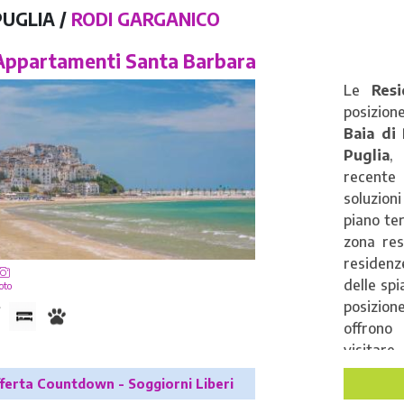
servizi
PUGLIA /
RODI GARGANICO
scuola 
per comp
ppartamenti Santa Barbara
Le
Res
posizion
Baia di
Puglia
,
recente
soluzion
piano te
zona res
residenze
delle spi
oto
posizion
offrono 
visitare
regio
ferta Countdown - Soggiorni Liberi
Sant'An