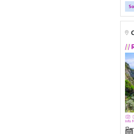
So
/
/
/
R
Info
F