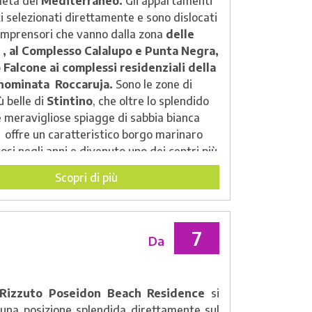
meta del
Mediterraneo.
Gli appartamenti
i selezionati direttamente e sono dislocati
comprensori che vanno dalla zona
delle
, al Complesso Calalupo e Punta Negra,
Falcone ai complessi residenziali della
nominata Roccaruja.
Sono le zone di
 belle di
Stintino
, che oltre lo splendido
e meravigliose spiagge di sabbia bianca
a offre un caratteristico borgo marinaro
osi negli anni e divenuto uno dei centri più
shion dell' Isola.
Scopri di più
7
Da
Rizzuto Poseidon Beach Residence
si
 una posizione splendida direttamente sul