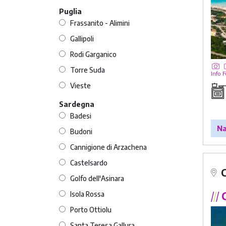
Puglia
Frassanito - Alimini
Gallipoli
Rodi Garganico
Torre Suda
Info
F
Vieste
Sardegna
Badesi
Na
Budoni
Cannigione di Arzachena
Castelsardo
Golfo dell'Asinara
Isola Rossa
/
/
/
C
Porto Ottiolu
Santa Teresa Gallura