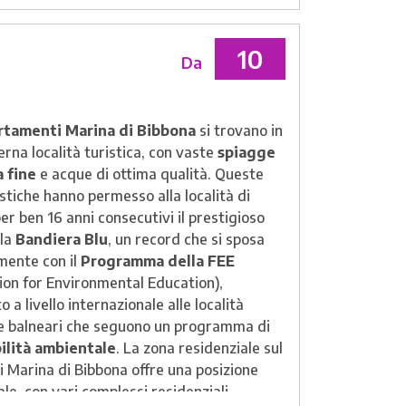
10
Da
tamenti Marina di Bibbona
si trovano in
rna località turistica, con vaste
spiagge
a fine
e acque di ottima qualità. Queste
stiche hanno permesso alla località di
er ben 16 anni consecutivi il prestigioso
lla
Bandiera Blu
, un record che si sposa
mente con il
Programma della FEE
ion for Environmental Education),
 a livello internazionale alle località
he balneari che seguono un programma di
ilità ambientale
. La zona residenziale sul
di Marina di Bibbona offre una posizione
le, con vari complessi residenziali