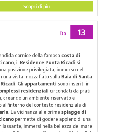
n ettari di verde e circondati da una
Scopri di più
e arriva fino alla spiaggia. L'intero
o residenziale è caratterizzato dalla
ità e dalla comodità di poter
raggiungere
13
facilmente a piedi o in bicicletta
, oltre al
Da
elle unità residenziali ben arredate in
sa vacanza
. All'interno della zona
iale è presente un
centro commerciale e
lendida cornice della famosa
costa di
o
con
supermercato
,
ristorante
,
ticano
, il
Residence Punta Ricadi
si
eria
,
campi da tennis e piscina
. Inoltre,
una posizione privilegiata, immerso nel
o si trova
Bibbolandia
, un
parco giochi
n una vista mozzafiato sulla
Baia di Santa
olf, gonfiabili, tappeti elastici, auto
 Ricadi
. Gli
appartamenti
sono inseriti in
e e una vasca con autoscontri acquatici.
omplessi residenziali
circondati da prati
ni, creando un ambiente riservato e
o all'interno del contesto residenziale di
aria
. La vicinanza alle prime
spiagge di
ticano
permette di godere appieno di una
rilassante, immersi nella bellezza del mare