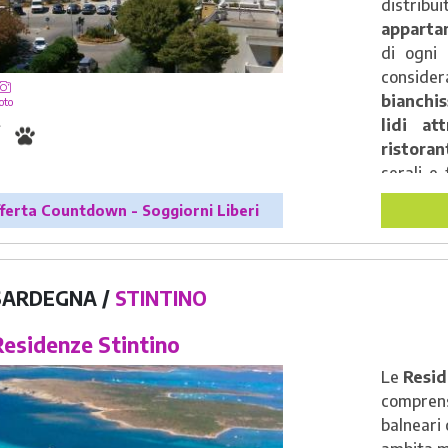
distrib
apparta
di ogni
consider
bianchi
oto
lidi att
ristoran
serali e
fino a t
ferta Countdown - Soggiorni Liberi
trovano 
ristoran
SARDEGNA /
STINTINO
esidenze Stintino
Le
Resid
comprens
balneari