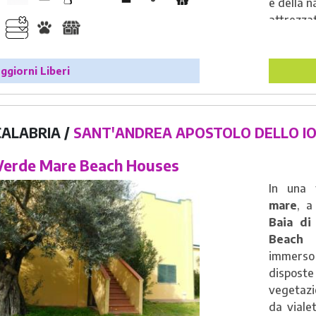
e della n
attrezzat
hall acc
per bam
wi-fi gra
ggiorni Liberi
Lido co
diretta
mare e la
CALABRIA /
SANT'ANDREA APOSTOLO DELLO IO
erde Mare Beach Houses
In una 
mare
, a
Baia di
Beach 
immerso 
dispost
vegetazi
da vialet