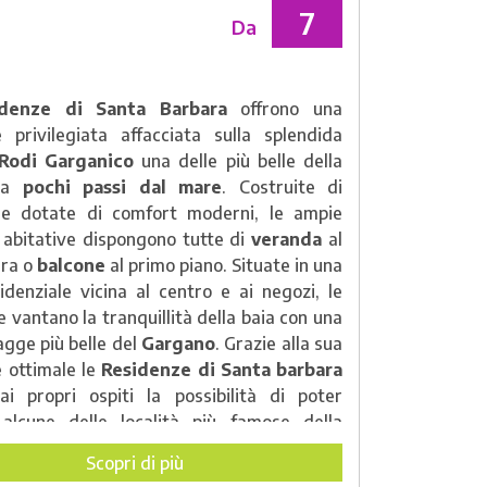
 come un porticciolo per gommoni, una
7
Da
di immersioni e una
spiaggia attrezzata
letare la vacanza.
idenze di Santa Barbara
offrono una
e privilegiata affacciata sulla splendida
 Rodi Garganico
una delle più belle della
 a
pochi passi dal mare
. Costruite di
 e dotate di comfort moderni, le ampie
i abitative dispongono tutte di
veranda
al
rra o
balcone
al primo piano. Situate in una
idenziale vicina al centro e ai negozi, le
 vantano la tranquillità della baia con una
agge più belle del
Gargano
. Grazie alla sua
e ottimale le
Residenze di Santa barbara
ai propri ospiti la possibilità di poter
 alcune delle località più famose della
ne come
Vieste
,
Peschici
,
Monte
Scopri di più
gelo
(sito
UNESCO
) e tanto altro.