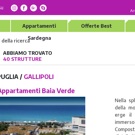
su
Ar
Appartamenti
Offerte Best
Sardegna
della ricerca
ABBIAMO TROVATO
40 STRUTTURE
PUGLIA /
GALLIPOLI
ppartamenti Baia Verde
Nella sp
della mo
erge i
immerso 
Composto