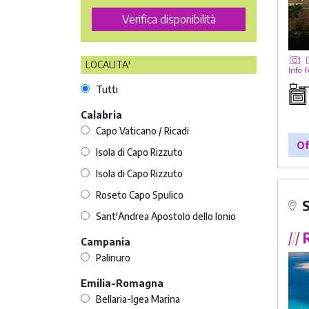
LOCALITA'
Info
F
Tutti
Calabria
Capo Vaticano / Ricadi
Of
Isola di Capo Rizzuto
Isola di Capo Rizzuto
Roseto Capo Spulico
Sant'Andrea Apostolo dello Ionio
/
/
/
R
Campania
Palinuro
Emilia-Romagna
Bellaria-Igea Marina