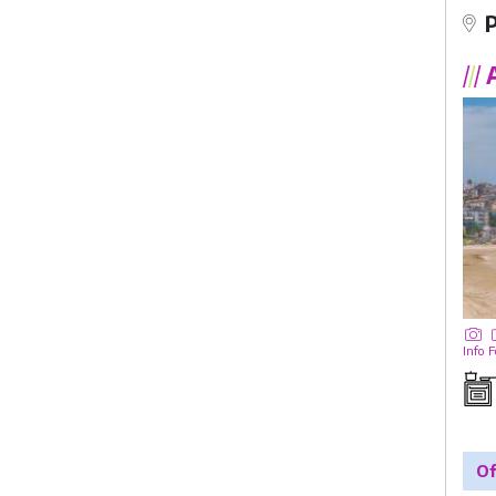
/
/
/
A
Info
F
Of