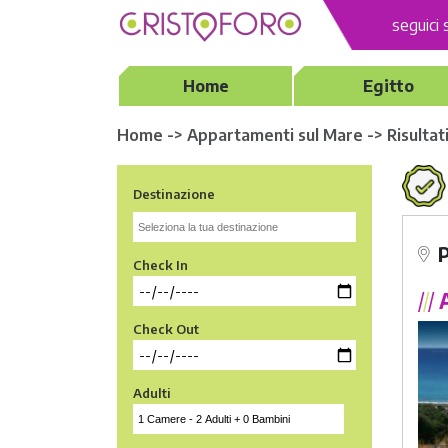
seguici 
Home
Egitto
Home -> Appartamenti sul Mare -> Risultati 
Destinazione
Check In
/
/
/
A
Check Out
Adulti