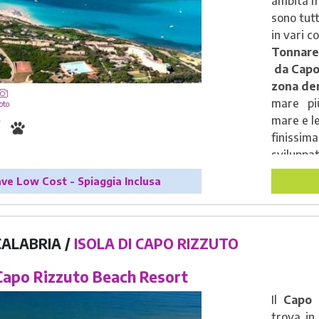
ambita 
sono tutt
in vari 
Tonnare 
da Capo 
zona de
mare
più
oto
mare e l
finissim
sviluppat
cool e fa
ve Low Cost - Spiaggia Inclusa
CALABRIA /
ISOLA DI CAPO RIZZUTO
apo Rizzuto Beach Resort
Il
Capo 
trova in