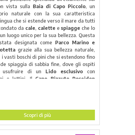
on vista sulla
Baia di Capo Piccolo
, un
rio naturale con la sua caratteristica
ingua che si estende verso il mare da tutti
ircondato da
cale
,
calette
e
spiagge
che lo
un luogo unico per la sua bellezza. Questa
stata designata come
Parco Marino e
otetta
grazie alla sua bellezza naturale,
i vasti boschi di pini che si estendono fino
de spiaggia di sabbia fine, dove gli ospiti
 usufruire di un
Lido esclusivo
con
ni e lettini. Il
Capo Rizzuto Poseidon
Residence
si trova nel cuore di
Capo
, immerso in un ampio parco con giardini
ese e aree verdi attrezzate, organizzato in
a club. La struttura comprende
enti e zone dedicate all'intrattenimento e
Scopri di più
rt, tra cui un bellissimo anfiteatro con
a e terrazza sul mare. Inoltre, ci sono