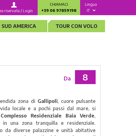
CHIAMACI
Lingua
+39 06 97859198
ea riservata / Login
SUD AMERICA
TOUR CON VOLO
8
Da
lendida zona di
Gallipoli
, cuore pulsante
vida locale e a pochi passi dal mare, si
l
Complesso Residenziale Baia Verde
,
in una zona tranquilla e residenziale.
 da diverse palazzine e unità abitative