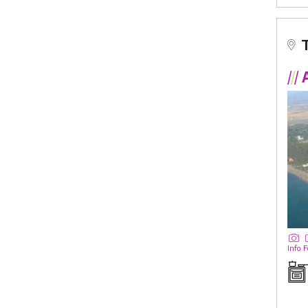
/
/
/
A
Info
F