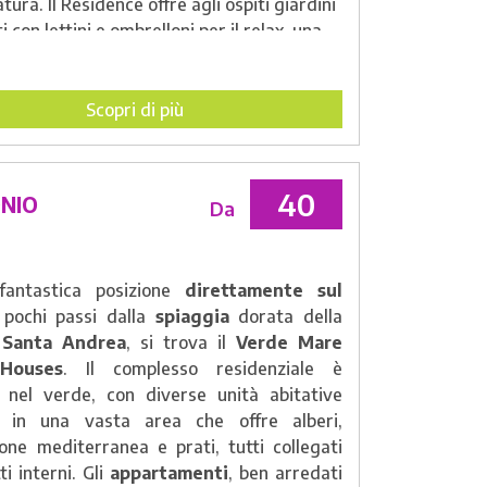
atura. Il Residence offre agli ospiti giardini
i con lettini e ombrelloni per il relax, una
ogliente, una sala soggiorno e
area giochi
bini
. Inoltre, è disponibile una connessione
tuita. Per completare il soggiorno, c'è un
Scopri di più
nvenzionato
con ristorante e bar
mente
sulla spiaggia
, per godersi appieno il
 buona cucina locale.
40
NIO
Da
fantastica posizione
direttamente sul
 pochi passi dalla
spiaggia
dorata della
 Santa Andrea
, si trova il
Verde Mare
Houses
. Il complesso residenziale è
nel verde, con diverse unità abitative
e in una vasta area che offre alberi,
one mediterranea e prati, tutti collegati
ti interni. Gli
appartamenti
, ben arredati