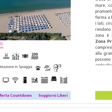
mare, c
promonto
forma a l
i lati, c
rendono 
zona è 
Zona Pr
compresi 
oto
alla gran
possono
ombrello
imazione in Spiaggia
Beach 
Piccolo
all'ingl
formul
appartam
ferta Countdown
Soggiorni Liberi
allo spo
discotec