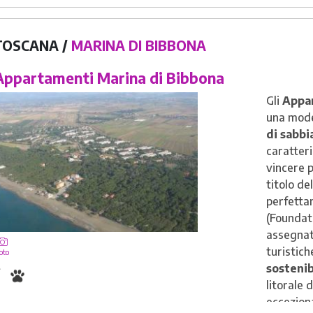
TOSCANA /
MARINA DI BIBBONA
ppartamenti Marina di Bibbona
Gli
Appar
una mode
di sabbi
caratteri
vincere p
titolo de
perfetta
(Foundat
assegnato
turistic
oto
sostenib
litorale 
ecceziona