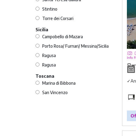
Stintino
Torre dei Corsari
Sicilia
Campobello di Mazara
Porto Rosa/ Furnari/ Messina/Sicilia
Ragusa
Info
F
Ragusa
Toscana
✓
An
Marina di Bibbona
San Vincenzo
Of